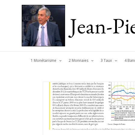
Jean-P
1 Monétarisme
2 Monnaies
3 Taux
4 Ban