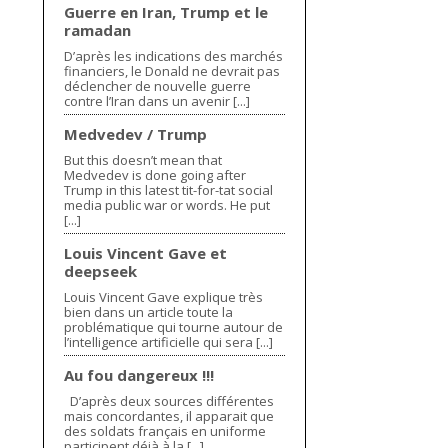
Guerre en Iran, Trump et le
ramadan
D’après les indications des marchés
financiers, le Donald ne devrait pas
déclencher de nouvelle guerre
contre l’Iran dans un avenir [...]
Medvedev / Trump
But this doesn’t mean that
Medvedev is done going after
Trump in this latest tit-for-tat social
media public war or words. He put
[...]
Louis Vincent Gave et
deepseek
Louis Vincent Gave explique très
bien dans un article toute la
problématique qui tourne autour de
l’intelligence artificielle qui sera [...]
Au fou dangereux !!!
D’après deux sources différentes
mais concordantes, il apparait que
des soldats français en uniforme
participent déjà à la [...]