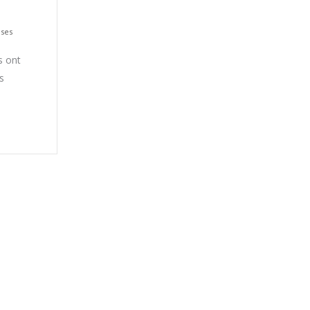
ises
s ont
s