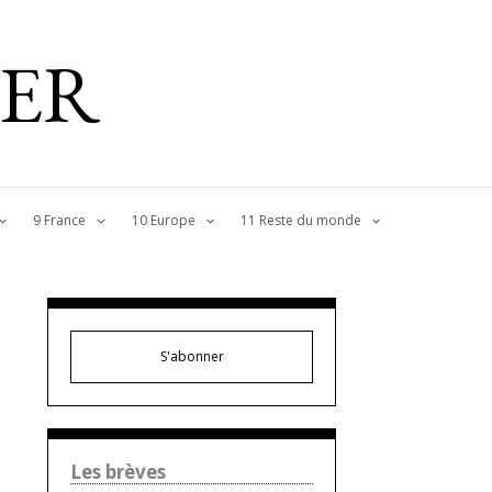
IER
9 France
10 Europe
11 Reste du monde
S'abonner
Les brèves