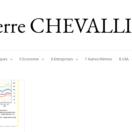
ierre CHEVALL
ques
5 Economie
6 Entreprises
7 Autres thèmes
8 USA