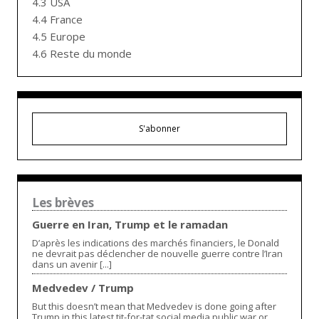
4.3 USA
4.4 France
4.5 Europe
4.6 Reste du monde
S'abonner
Les brèves
Guerre en Iran, Trump et le ramadan
D’après les indications des marchés financiers, le Donald
ne devrait pas déclencher de nouvelle guerre contre l’Iran
dans un avenir [...]
Medvedev / Trump
But this doesn’t mean that Medvedev is done going after
Trump in this latest tit-for-tat social media public war or