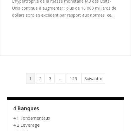
L’hypertrophie de la masse monétaire M3 des États-
Unis continue à augmenter : plus de 10 000 milliards de
dollars sont en excédent par rapport aux normes, ce…
1
2
3
…
129
Suivant »
4 Banques
4.1 Fondamentaux
4.2 Leverage