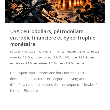
USA : eurodollars, pétrodollars,
entropie financière et hypertrophie
monétaire
Posté le 7 juin 2026
|
dans dans
1.1 Fondamentaux
,
1.3 Actualité
,
2.2
Actualité
,
2.3 Crypto-monnaies
,
4.3 USA
,
4.5 Europe
,
5.2 Politique
monétaire
,
8.1 Monétarisme
,
8.2 Banques
,
8.3 Economie
Une hypertrophie monétaire hors normes s’est
développée aux États-Unis depuis une vingtaine
d’années, ce qui a toujours des conséquences létales à
terme… Elle a été…