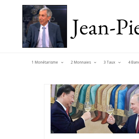
Jean-P
1 Monétarisme
2 Monnaies
3 Taux
4 Ban