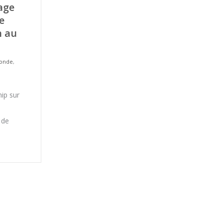
age
e
n au
monde
,
hip sur
 de