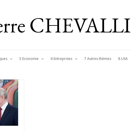
ierre CHEVALL
ques
5 Economie
6 Entreprises
7 Autres thèmes
8 USA