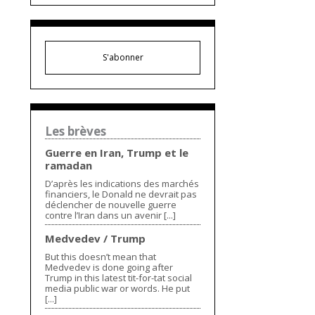
S'abonner
Les brèves
Guerre en Iran, Trump et le
ramadan
D’après les indications des marchés
financiers, le Donald ne devrait pas
déclencher de nouvelle guerre
contre l’Iran dans un avenir [...]
Medvedev / Trump
But this doesn’t mean that
Medvedev is done going after
Trump in this latest tit-for-tat social
media public war or words. He put
[...]