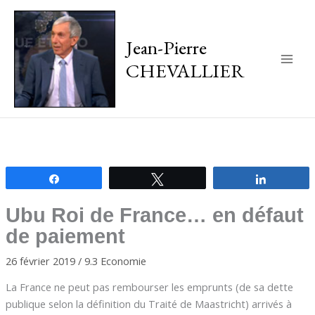
Jean-Pierre
CHEVALLIER
Main
Men
Partagez
Tweetez
Partagez
Ubu Roi de France… en défaut
de paiement
26 février 2019
/
9.3 Economie
La France ne peut pas rembourser les emprunts (de sa dette
publique selon la définition du Traité de Maastricht) arrivés à