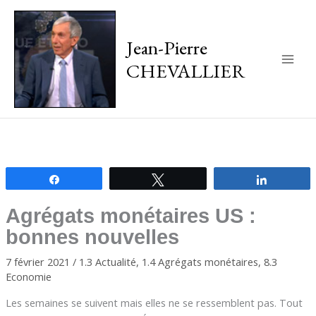
Jean-Pierre
CHEVALLIER
Main
Men
Partagez
Tweetez
Partagez
Agrégats monétaires US :
bonnes nouvelles
7 février 2021
/
1.3 Actualité
,
1.4 Agrégats monétaires
,
8.3
Economie
Les semaines se suivent mais elles ne se ressemblent pas. Tout