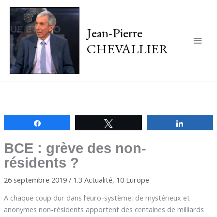
Jean-Pierre
CHEVALLIER
Main
Men
Partagez
Tweetez
Partagez
BCE : grève des non-
résidents ?
26 septembre 2019
/
1.3 Actualité
,
10 Europe
A chaque coup dur dans l’euro-système, de mystérieux et
anonymes non-résidents apportent des centaines de milliards