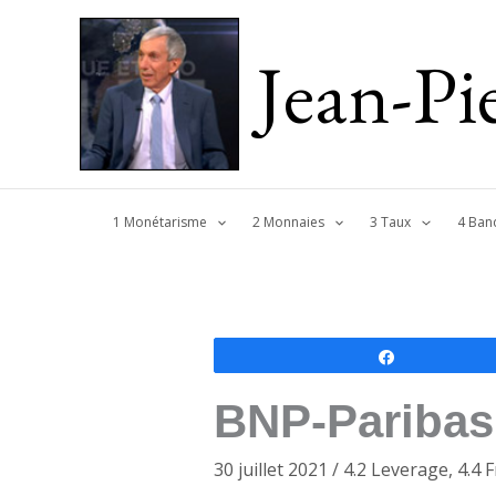
Jean-P
1 Monétarisme
2 Monnaies
3 Taux
4 Ban
Partagez
BNP-Paribas,
30 juillet 2021
/
4.2 Leverage
,
4.4 