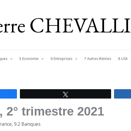
ierre CHEVALL
ques
5 Economie
6 Entreprises
7 Autres thèmes
8 USA
Tweetez
 2° trimestre 2021
France
,
9.2 Banques