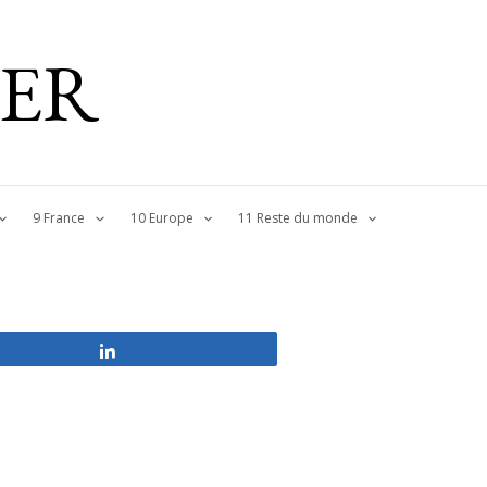
IER
9 France
10 Europe
11 Reste du monde
Partagez