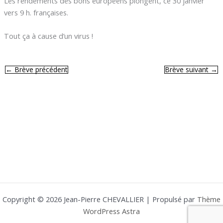
Les rendements des bons européens plongent, ce 30 janvier
vers 9 h. françaises.
Tout ça à cause d’un virus !
←
Brève précédent
Brève suivant
→
Copyright © 2026 Jean-Pierre CHEVALLIER | Propulsé par
Thème
WordPress Astra