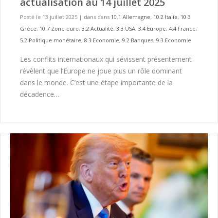
actualisation au 14 juillet 2025
Posté le 13 juillet 2025
|
dans dans
10.1 Allemagne
,
10.2 Italie
,
10.3
Grèce
,
10.7 Zone euro
,
3.2 Actualité
,
3.3 USA
,
3.4 Europe
,
4.4 France
,
5.2 Politique monétaire
,
8.3 Economie
,
9.2 Banques
,
9.3 Economie
Les conflits internationaux qui sévissent présentement
révèlent que l’Europe ne joue plus un rôle dominant
dans le monde. C’est une étape importante de la
décadence…