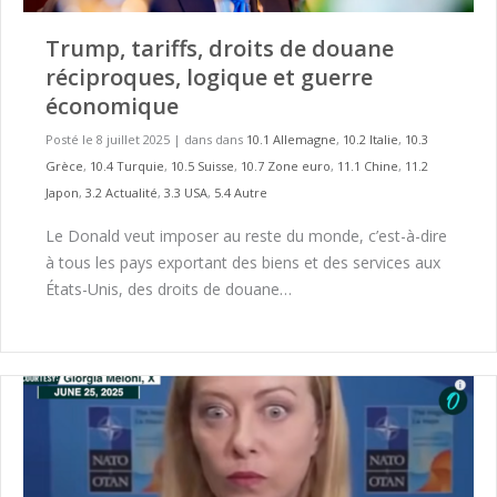
Trump, tariffs, droits de douane
réciproques, logique et guerre
économique
Posté le 8 juillet 2025
|
dans dans
10.1 Allemagne
,
10.2 Italie
,
10.3
Grèce
,
10.4 Turquie
,
10.5 Suisse
,
10.7 Zone euro
,
11.1 Chine
,
11.2
Japon
,
3.2 Actualité
,
3.3 USA
,
5.4 Autre
Le Donald veut imposer au reste du monde, c’est-à-dire
à tous les pays exportant des biens et des services aux
États-Unis, des droits de douane…