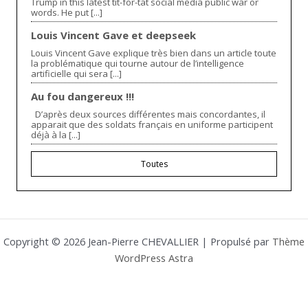
Trump in this latest tit-for-tat social media public war or
words. He put [...]
Louis Vincent Gave et deepseek
Louis Vincent Gave explique très bien dans un article toute
la problématique qui tourne autour de l’intelligence
artificielle qui sera [...]
Au fou dangereux !!!
D’après deux sources différentes mais concordantes, il
apparait que des soldats français en uniforme participent
déjà à la [...]
Toutes
Copyright © 2026 Jean-Pierre CHEVALLIER | Propulsé par
Thème
WordPress Astra