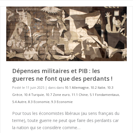
Dépenses militaires et PIB : les
guerres ne font que des perdants !
Posté le 11 juin 2025
|
dans dans
10.1 Allemagne
,
10.2 Italie
,
10.3
Grèce
,
10.4 Turquie
,
10.7 Zone euro
,
11.1 Chine
,
5.1 Fondamentaux
,
5.4 Autre
,
8.3 Economie
,
9.3 Economie
Pour tous les économistes libéraux (au sens français du
terme), toute guerre ne peut que faire des perdants car
la nation qui se considère comme…