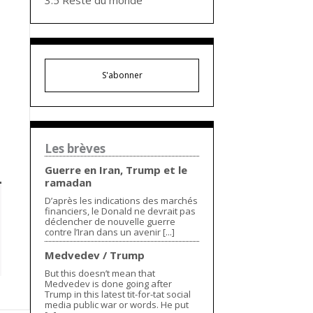
3.5 Reste du monde
S'abonner
Les brèves
Guerre en Iran, Trump et le
ramadan
D’après les indications des marchés
financiers, le Donald ne devrait pas
déclencher de nouvelle guerre
contre l’Iran dans un avenir [...]
Medvedev / Trump
But this doesn’t mean that
Medvedev is done going after
Trump in this latest tit-for-tat social
media public war or words. He put