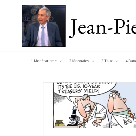
Jean-P
1 Monétarisme
2 Monnaies
3 Taux
4 Ban