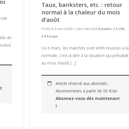
mi
Taux, banksters, etc. : retour
normal à la chaleur du mois
d’août
3 USA
,
Posté le 6 mars 2020
|
dans dans
3.2 Actualité
,
3.3 USA
,
3.4 Europe
ible de
ancière
Ce 6 mars, les marchés sont enfin revenus à la
normale, c’est-à-dire à la situation qui prévalait
au mois d’août […]
Article réservé aux abonnés :
t
Abonnements à partir de 50 €/an
Abonnez-vous dès maintenant
!