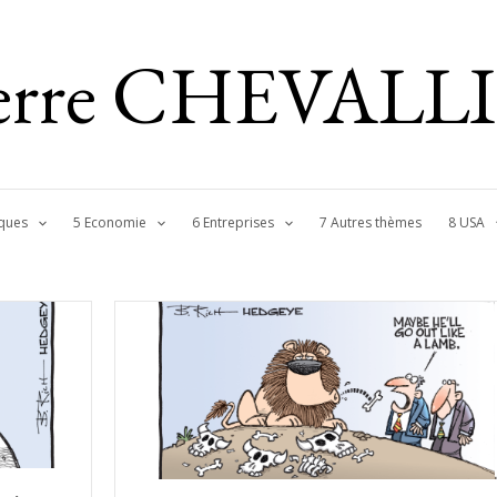
ierre CHEVALL
ques
5 Economie
6 Entreprises
7 Autres thèmes
8 USA