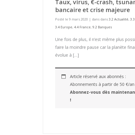
Taux, virus, €-crash, tsuna
bancaire et crise majeure
Posté le 9 mars 2020
|
dans dans
3.2 Actualité
,
3.
3.4 Europe
,
4.4 France
,
9.2 Banques
Une fois de plus, il n’est même plus poss
faire la moindre pause car la planète fin
évolue à […]
Article réservé aux abonnés :
Abonnements à partir de 50 €/an
Abonnez-vous dès maintenan
!