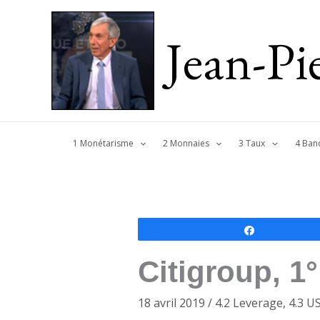
Jean-P
1 Monétarisme
2 Monnaies
3 Taux
4 Ban
Partagez
Citigroup, 1°
18 avril 2019
/
4.2 Leverage
,
4.3 U