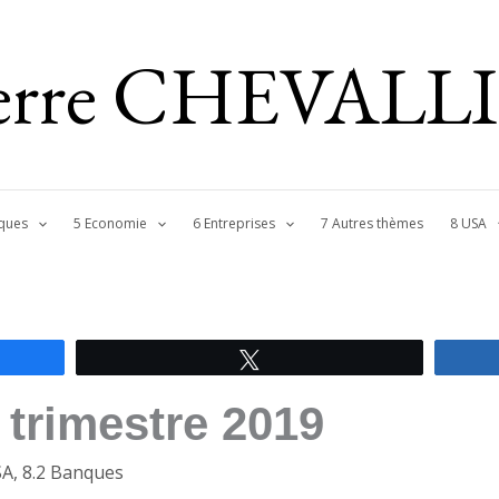
ierre CHEVALL
ques
5 Economie
6 Entreprises
7 Autres thèmes
8 USA
Tweetez
 trimestre 2019
SA
,
8.2 Banques