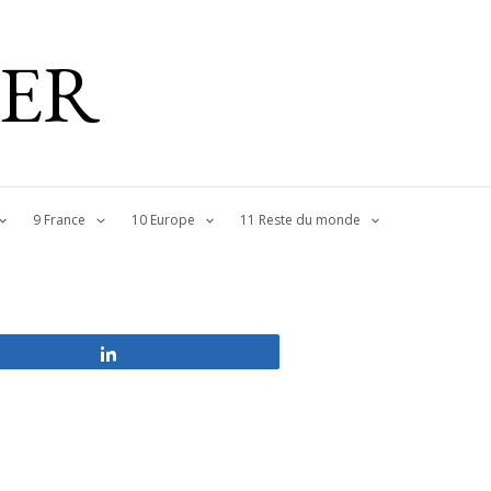
IER
9 France
10 Europe
11 Reste du monde
Partagez