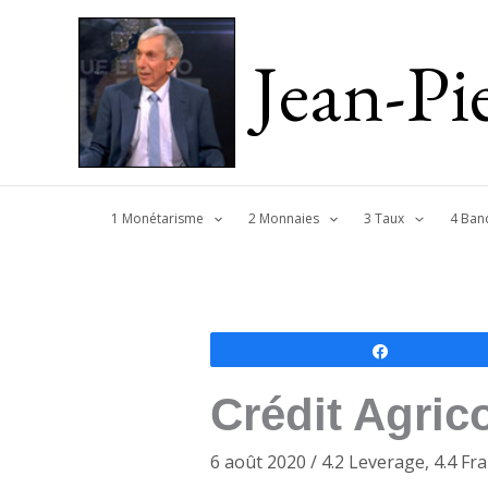
Jean-P
1 Monétarisme
2 Monnaies
3 Taux
4 Ban
Partagez
Crédit Agric
6 août 2020
/
4.2 Leverage
,
4.4 Fr