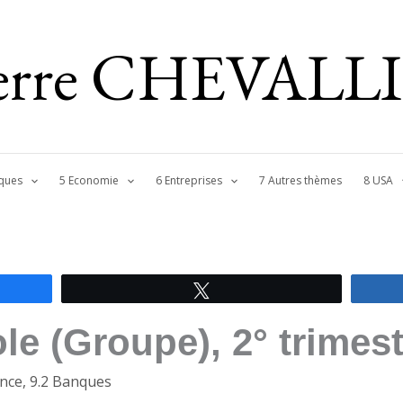
ierre CHEVALL
ques
5 Economie
6 Entreprises
7 Autres thèmes
8 USA
Tweetez
ole (Groupe), 2° trimes
ance
,
9.2 Banques