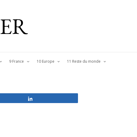
IER
9 France
10 Europe
11 Reste du monde
Partagez