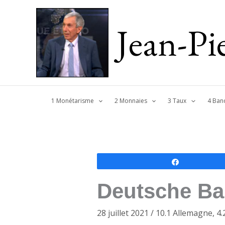
Jean-P
1 Monétarisme
2 Monnaies
3 Taux
4 Ban
Partagez
Deutsche Ban
28 juillet 2021
/
10.1 Allemagne
,
4.