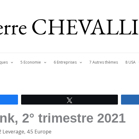
ierre CHEVALL
ques
5 Economie
6 Entreprises
7 Autres thèmes
8 USA
Tweetez
k, 2° trimestre 2021
2 Leverage
,
4.5 Europe