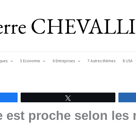
ierre CHEVALL
ques
5 Economie
6 Entreprises
7 Autres thèmes
8 USA
Tweetez
 est proche selon les