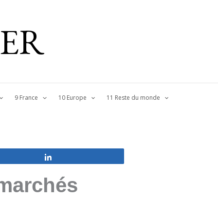
IER
9 France
10 Europe
11 Reste du monde
Partagez
 marchés