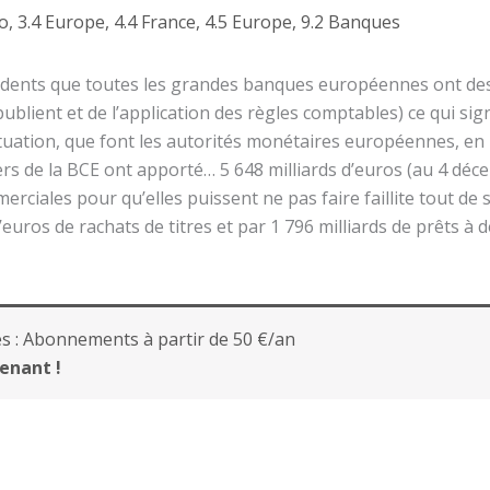
o
,
3.4 Europe
,
4.4 France
,
4.5 Europe
,
9.2 Banques
cédents que toutes les grandes banques européennes ont des
ublient et de l’application des règles comptables) ce qui sign
situation, que font les autorités monétaires européennes, en p
ters de la BCE ont apporté… 5 648 milliards d’euros (au 4 dé
rciales pour qu’elles puissent ne pas faire faillite tout de
d’euros de rachats de titres et par 1 796 milliards de prêts à 
s :
Abonnements à partir de 50 €/an
enant !