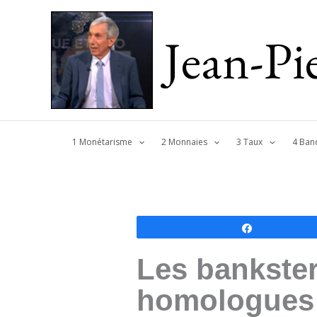
Jean-P
1 Monétarisme
2 Monnaies
3 Taux
4 Ban
Partagez
Les bankster
homologues 