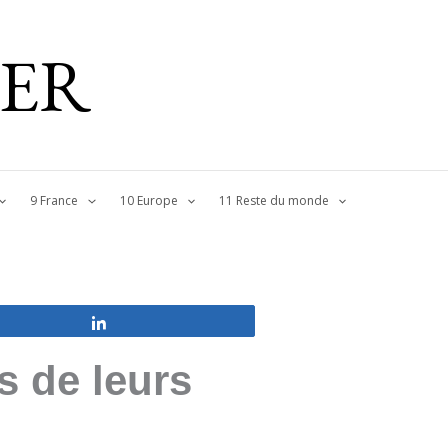
IER
9 France
10 Europe
11 Reste du monde
Partagez
s de leurs