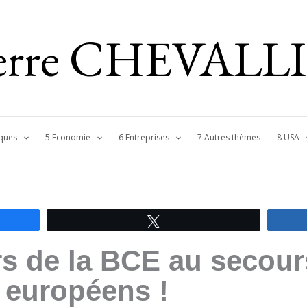
ierre CHEVALL
ques
5 Economie
6 Entreprises
7 Autres thèmes
8 USA
Tweetez
s de la BCE au secour
européens !