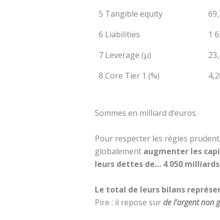
5 Tangible equity
69,
6 Liabilities
1 6
7 Leverage (µ)
23,
8 Core Tier 1 (%)
4,2
Sommes en milliard d’euros.
Pour respecter les règles prudenti
globalement
augmenter les capit
leurs dettes de… 4 050 milliard
Le total de leurs bilans représen
Pire : il repose sur
de l’argent non