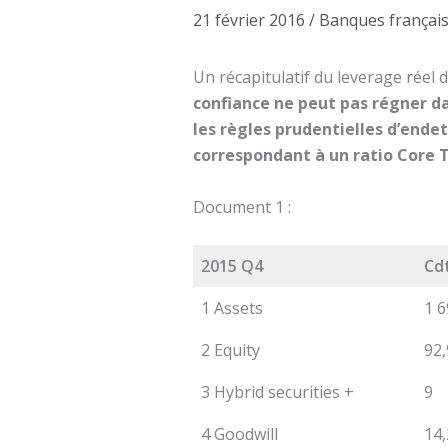
21 février 2016
/
Banques françai
Un récapitulatif du leverage réel 
confiance ne peut pas régner da
les règles prudentielles d’end
correspondant à un ratio Core T
Document 1 :
2015 Q4
Cd
1 Assets
1 6
2 Equity
92,
3 Hybrid securities +
9
4 Goodwill
14,