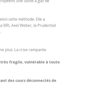
européens une usine à gaz de
elon cette méthode. Elle a
la BRI, Axel Weber, la Prudential
.
nne plus. La crise rampante
rès fragile, vulnérable à toute
ant des cours déconnectés de