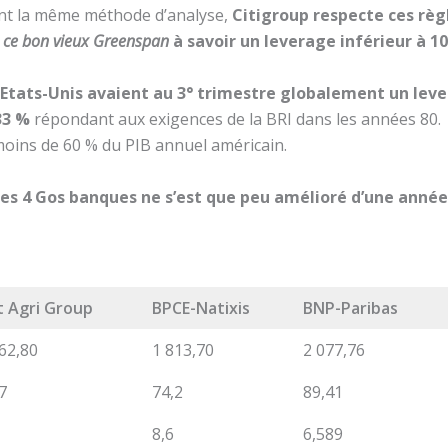
vant la même méthode d’analyse,
Citigroup respecte ces règ
r
ce bon vieux Greenspan
à savoir un leverage inférieur à 1
 Etats-Unis avaient au 3° trimestre globalement un leve
33 %
répondant aux exigences de la BRI dans les années 80.
 moins de 60 % du PIB annuel américain.
s 4 Gos banques ne s’est que peu amélioré d’une année 
t Agri Group
BPCE-Natixis
BNP-Paribas
62,80
1 813,70
2 077,76
7
74,2
89,41
8,6
6,589