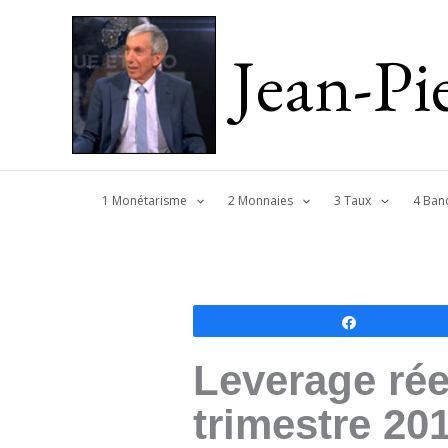
Jean-P
1 Monétarisme
2 Monnaies
3 Taux
4 Ban
Partagez
Leverage rée
trimestre 20