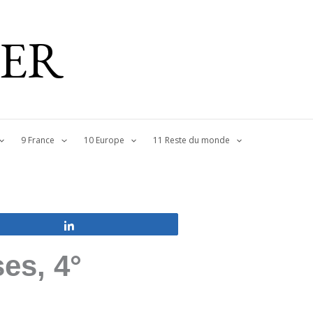
IER
9 France
10 Europe
11 Reste du monde
Partagez
es, 4°