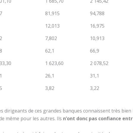
01,10
1 685,70
2 145,42
7
81,915
94,788
12,013
16,975
2
7,802
10,913
8
62,1
66,9
33,30
1 623,60
2 078,52
1
26,1
31,1
5
3,82
3,22
dres dirigeants de ces grandes banques connaissent très bien l
 de même pour les autres. Ils
n’ont donc pas confiance ent