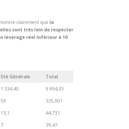
e montre clairement que
la
lles sont très loin de respecter
un leverage réel inférieur à 10
Sté Générale
Total
1 334,40
6 694,33
59
325,001
13,1
44,731
7
39,47