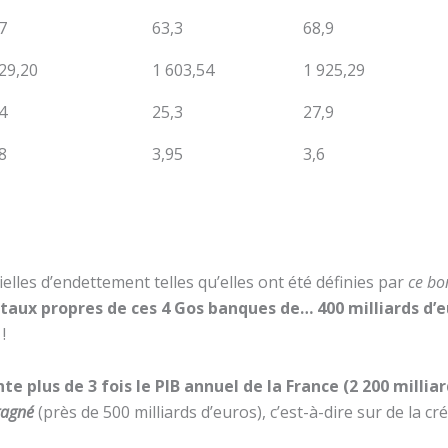
7
63,3
68,9
29,20
1 603,54
1 925,29
4
25,3
27,9
8
3,95
3,6
elles d’endettement telles qu’elles ont été définies par
ce bo
aux propres de ces 4 Gos banques de… 400 milliards d’e
s
!
te plus de 3 fois le PIB annuel de la France (2 200 milliar
 gagné
(près de 500 milliards d’euros), c’est-à-dire sur de la c