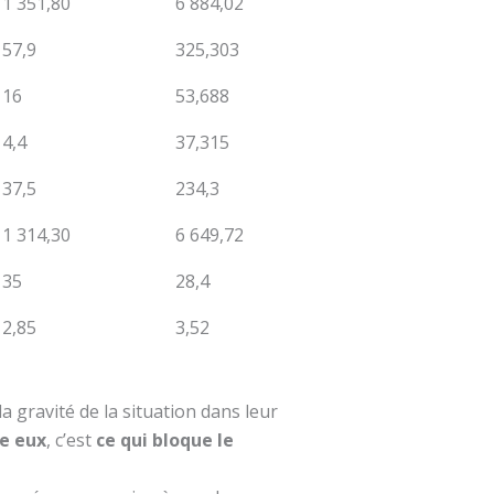
1 351,80
6 884,02
57,9
325,303
16
53,688
4,4
37,315
37,5
234,3
1 314,30
6 649,72
35
28,4
2,85
3,52
a gravité de la situation dans leur
re eux
, c’est
ce qui bloque le