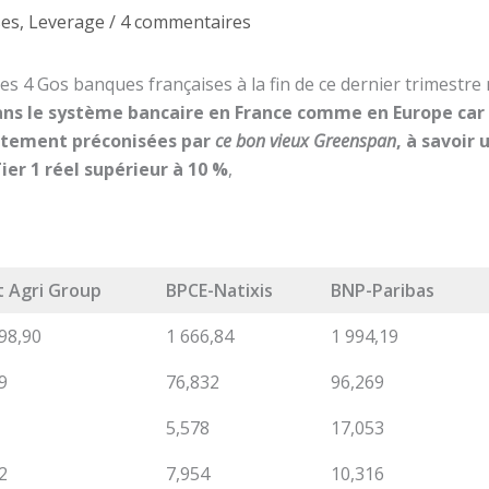
ses
,
Leverage
/
4 commentaires
des 4 Gos banques françaises à la fin de ce dernier trimestr
ns le système bancaire en France comme en Europe car e
ettement préconisées par
ce bon vieux Greenspan
, à savoir 
ier 1 réel supérieur à 10 %
,
t Agri Group
BPCE-Natixis
BNP-Paribas
98,90
1 666,84
1 994,19
9
76,832
96,269
5,578
17,053
2
7,954
10,316