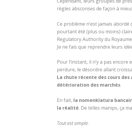
Cependant, leurs groupes de press
règles absconses de façon à mieux
Ce problème n’est jamais abordé da
pourtant été (plus ou moins) clai
Regulatory Authority du Royaume-
Je ne fais que reprendre leurs idée
Pour l’instant, il n’y a pas encor
perdure, le désordre allant croissa
La chute récente des cours des 
détérioration des marchés
.
En fait,
la nomenklatura bancair
la réalité
. De telles manips, ça m
Tout est simple
.