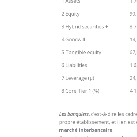
1 Assets
1 7
2 Equity
90,
3 Hybrid securities +
8,7
4 Goodwill
14,
5 Tangible equity
67,
6 Liabilities
1 6
7 Leverage (µ)
24,
8 Core Tier 1 (%)
4,1
Les banquiers
, c’est-à-dire les ca
propre établissement, et il en est
marché interbancaire
.