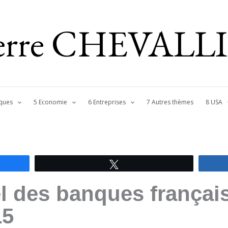
ierre CHEVALL
ques
5 Economie
6 Entreprises
7 Autres thèmes
8 USA
Tweetez
l des banques français
15