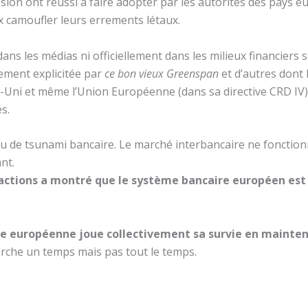
ion ont réussi à faire adopter par les autorités des pays 
 camoufler leurs errements létaux.
ns les médias ni officiellement dans les milieux financiers s
rement explicitée par
ce bon vieux Greenspan
et d’autres dont 
Uni et même l’Union Européenne (dans sa directive CRD IV)
s.
e eu de tsunami bancaire. Le marché interbancaire ne fonctio
nt.
actions a montré que le système bancaire européen est t
e européenne joue collectivement sa survie en mainten
arche un temps mais pas tout le temps.