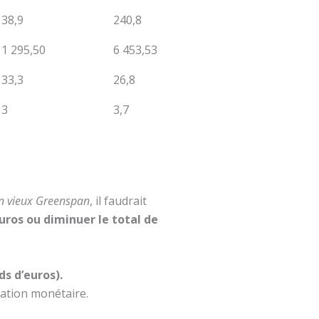
38,9
240,8
1 295,50
6 453,53
33,3
26,8
3
3,7
n vieux Greenspan
, il faudrait
uros ou diminuer le total de
ds d’euros).
réation monétaire.