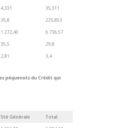
4,331
35,311
35,8
225,853
1 272,40
6 736,57
35,5
29,8
2,81
3,4
les péquenots du Crédit qui
Sté Générale
Total