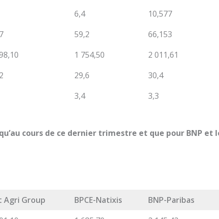
6,4
10,577
7
59,2
66,153
98,10
1 754,50
2 011,61
2
29,6
30,4
3,4
3,3
qu’au cours de ce dernier trimestre et que pour BNP et 
t Agri Group
BPCE-Natixis
BNP-Paribas