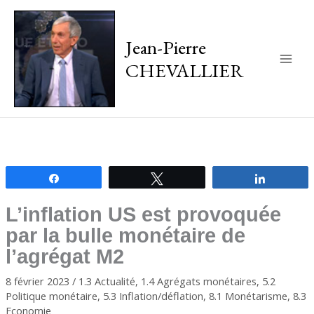
Jean-Pierre
CHEVALLIER
Main
Men
Partagez
Tweetez
Partagez
L’inflation US est provoquée
par la bulle monétaire de
l’agrégat M2
8 février 2023
/
1.3 Actualité
,
1.4 Agrégats monétaires
,
5.2
Politique monétaire
,
5.3 Inflation/déflation
,
8.1 Monétarisme
,
8.3
Economie