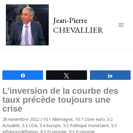
Jean-Pierre
CHEVALLIER
Main
Men
Partagez
Tweetez
Partagez
L’inversion de la courbe des
taux précède toujours une
crise
28 novembre 2022
/
10.1 Allemagne
,
10.7 Zone euro
,
3.2
Actualité
,
3.3 USA
,
3.4 Europe
,
5.2 Politique monétaire
,
5.3
Inflation/déflation
,
8.3 Economie
,
9.3 Economie