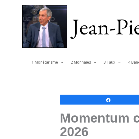
Jean-P
1 Monétarisme
2 Monnaies
3 Taux
4 Ban
Partagez
Momentum cra
2026