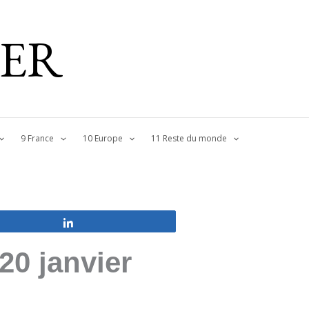
IER
9 France
10 Europe
11 Reste du monde
Partagez
20 janvier