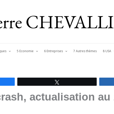
ierre CHEVALL
ques
5 Economie
6 Entreprises
7 Autres thèmes
8 USA
Tweetez
sh, actualisation au 