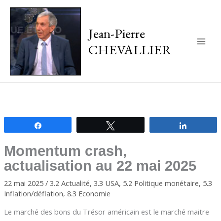
Jean-Pierre
CHEVALLIER
Main
Men
Partagez
Tweetez
Partagez
Momentum crash,
actualisation au 22 mai 2025
22 mai 2025
/
3.2 Actualité
,
3.3 USA
,
5.2 Politique monétaire
,
5.3
Inflation/déflation
,
8.3 Economie
Le marché des bons du Trésor américain est le marché maitre