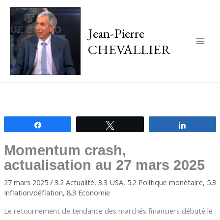
Jean-Pierre
CHEVALLIER
Main
Men
Partagez
Tweetez
Partagez
Momentum crash,
actualisation au 27 mars 2025
27 mars 2025
/
3.2 Actualité
,
3.3 USA
,
5.2 Politique monétaire
,
5.3
Inflation/déflation
,
8.3 Economie
Le retournement de tendance des marchés financiers débuté le