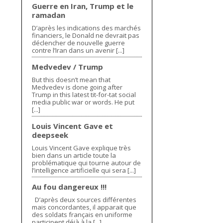
Guerre en Iran, Trump et le
ramadan
D’après les indications des marchés
financiers, le Donald ne devrait pas
déclencher de nouvelle guerre
contre l’Iran dans un avenir [...]
Medvedev / Trump
But this doesn’t mean that
Medvedev is done going after
Trump in this latest tit-for-tat social
media public war or words. He put
[...]
Louis Vincent Gave et
deepseek
Louis Vincent Gave explique très
bien dans un article toute la
problématique qui tourne autour de
l’intelligence artificielle qui sera [...]
Au fou dangereux !!!
D’après deux sources différentes
mais concordantes, il apparait que
des soldats français en uniforme
participent déjà à la [...]