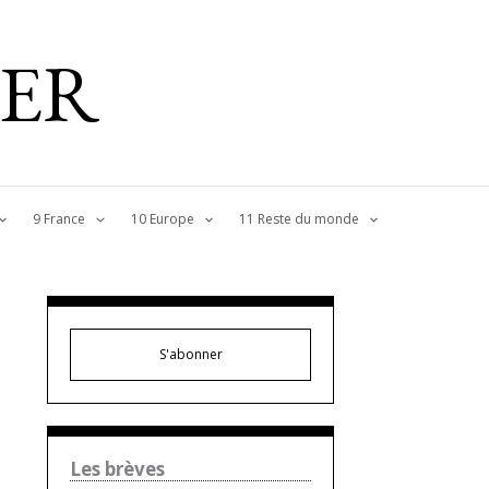
IER
9 France
10 Europe
11 Reste du monde
S'abonner
Les brèves