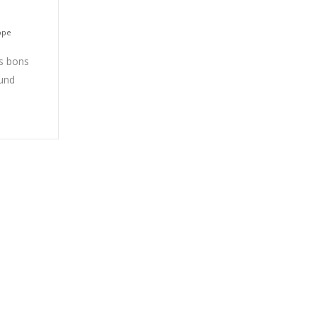
ope
is bons
Bund