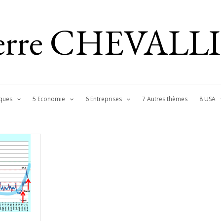
ierre CHEVALL
ques
5 Economie
6 Entreprises
7 Autres thèmes
8 USA