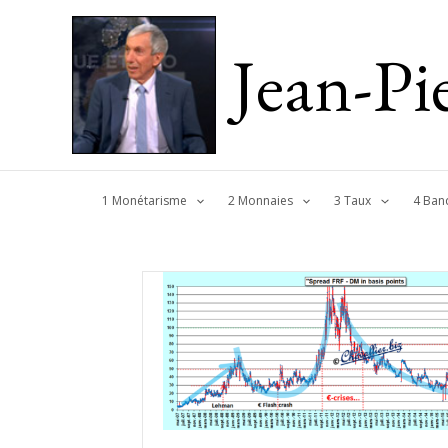
Jean-P
1 Monétarisme
2 Monnaies
3 Taux
4 Ban