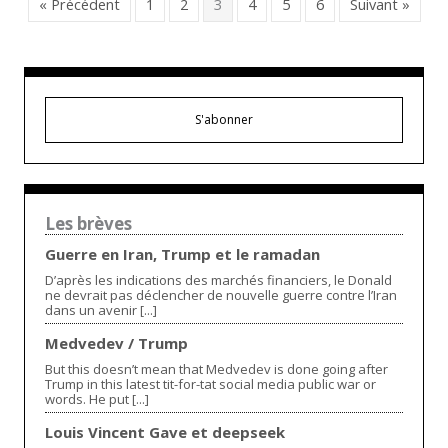
« Précédent
1
2
3
4
5
6
Suivant »
S'abonner
Les brèves
Guerre en Iran, Trump et le ramadan
D’après les indications des marchés financiers, le Donald
ne devrait pas déclencher de nouvelle guerre contre l’Iran
dans un avenir [...]
Medvedev / Trump
But this doesn’t mean that Medvedev is done going after
Trump in this latest tit-for-tat social media public war or
words. He put [...]
Louis Vincent Gave et deepseek