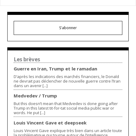
S'abonner
Les brèves
Guerre en Iran, Trump et le ramadan
D’après les indications des marchés financiers, le Donald
ne devrait pas déclencher de nouvelle guerre contre l’Iran
dans un avenir [...]
Medvedev / Trump
But this doesn’t mean that Medvedev is done going after
Trump in this latest tit-for-tat social media public war or
words. He put [...]
Louis Vincent Gave et deepseek
Louis Vincent Gave explique très bien dans un article toute
la problématique qui tourne autour de l’intelligence