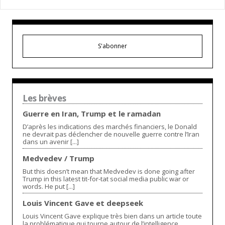
S'abonner
Les brèves
Guerre en Iran, Trump et le ramadan
D’après les indications des marchés financiers, le Donald
ne devrait pas déclencher de nouvelle guerre contre l’Iran
dans un avenir [...]
Medvedev / Trump
But this doesn’t mean that Medvedev is done going after
Trump in this latest tit-for-tat social media public war or
words. He put [...]
Louis Vincent Gave et deepseek
Louis Vincent Gave explique très bien dans un article toute
la problématique qui tourne autour de l’intelligence