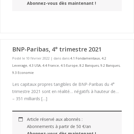
Abonnez-vous dès maintenant !
BNP-Paribas, 4° trimestre 2021
Posté le 10 février 2022
|
dans dans
4.1 Fondamentaux
,
4.2
Leverage
,
4.3 USA
,
4.4 France
,
4.5 Europe
,
8.2 Banques
,
9.2 Banques
,
9.3 Economie
Les capitaux propres tangibles de BNP-Paribas du 4°
trimestre 2021 sont en réalité… négatifs à hauteur de…
– 351 milliards […]
Article réservé aux abonnés :
Abonnements à partir de 50 €/an
Abonnez-vous dès maintenant !