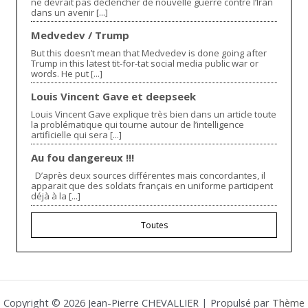
ne devrait pas déclencher de nouvelle guerre contre l’Iran
dans un avenir [...]
Medvedev / Trump
But this doesn’t mean that Medvedev is done going after
Trump in this latest tit-for-tat social media public war or
words. He put [...]
Louis Vincent Gave et deepseek
Louis Vincent Gave explique très bien dans un article toute
la problématique qui tourne autour de l’intelligence
artificielle qui sera [...]
Au fou dangereux !!!
D’après deux sources différentes mais concordantes, il
apparait que des soldats français en uniforme participent
déjà à la [...]
Toutes
Copyright © 2026 Jean-Pierre CHEVALLIER | Propulsé par
Thème