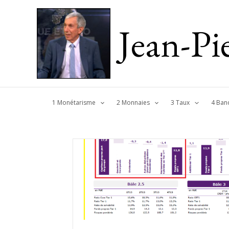
Jean-P
1 Monétarisme
2 Monnaies
3 Taux
4 Ban