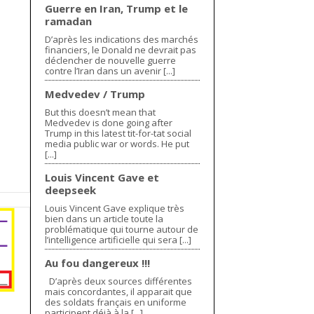
Guerre en Iran, Trump et le
ramadan
D’après les indications des marchés
financiers, le Donald ne devrait pas
déclencher de nouvelle guerre
contre l’Iran dans un avenir [...]
Medvedev / Trump
But this doesn’t mean that
Medvedev is done going after
Trump in this latest tit-for-tat social
media public war or words. He put
[...]
Louis Vincent Gave et
deepseek
Louis Vincent Gave explique très
bien dans un article toute la
problématique qui tourne autour de
l’intelligence artificielle qui sera [...]
Au fou dangereux !!!
D’après deux sources différentes
mais concordantes, il apparait que
des soldats français en uniforme
participent déjà à la [...]