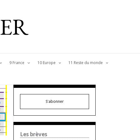
IER
9 France
10 Europe
11 Reste du monde
S'abonner
Les brèves