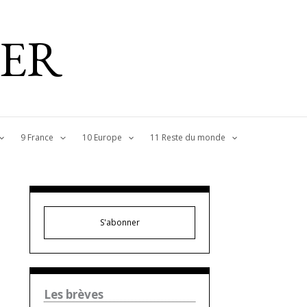
IER
9 France
10 Europe
11 Reste du monde
S'abonner
Les brèves