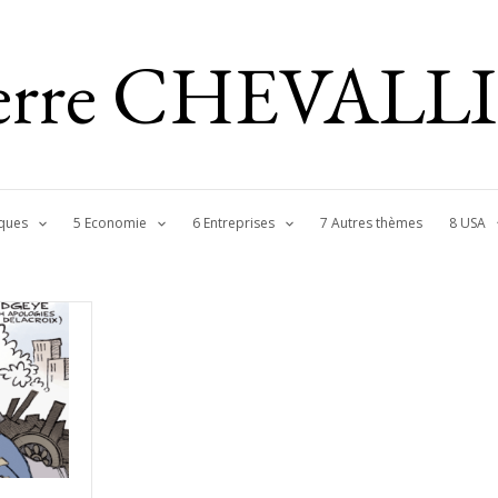
ierre CHEVALL
ques
5 Economie
6 Entreprises
7 Autres thèmes
8 USA