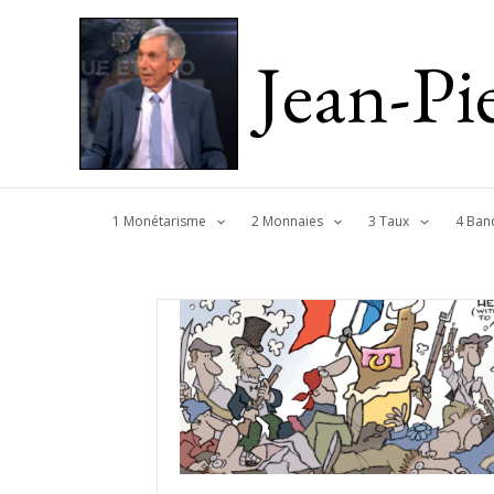
Jean-P
1 Monétarisme
2 Monnaies
3 Taux
4 Ban