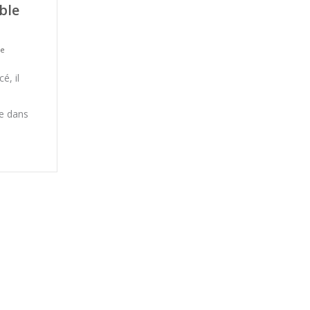
ble
ie
é, il
re dans