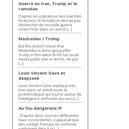
Guerre en Iran, Trump et le
ramadan
D’après les indications des marchés
financiers, le Donald ne devrait pas
déclencher de nouvelle guerre
contre l’Iran dans un avenir [...]
Medvedev / Trump
But this doesn’t mean that
Medvedev is done going after
Trump in this latest tit-for-tat social
media public war or words. He put
[...]
Louis Vincent Gave et
deepseek
Louis Vincent Gave explique très
bien dans un article toute la
problématique qui tourne autour de
l’intelligence artificielle qui sera [...]
Au fou dangereux !!!
D’après deux sources différentes
mais concordantes, il apparait que
des soldats français en uniforme
participent déjà à la [...]