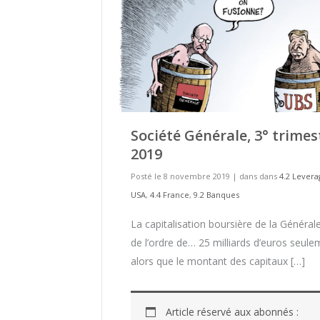
Société Générale, 3° trimes
2019
Posté le 8 novembre 2019
|
dans dans
4.2 Levera
USA
,
4.4 France
,
9.2 Banques
La capitalisation boursière de la Général
de l’ordre de… 25 milliards d’euros seul
alors que le montant des capitaux […]
Article réservé aux abonnés :