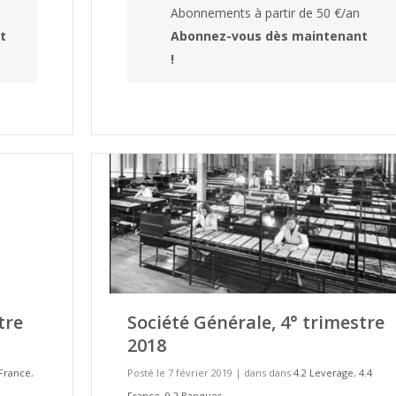
Abonnements à partir de 50 €/an
t
Abonnez-vous dès maintenant
!
tre
Société Générale, 4° trimestre
2018
 France
,
Posté le 7 février 2019
|
dans dans
4.2 Leverage
,
4.4
France
,
9.2 Banques