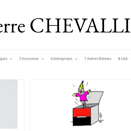
ierre CHEVALL
ques
5 Economie
6 Entreprises
7 Autres thèmes
8 USA