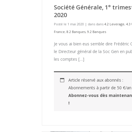
Société Générale, 1° trimes
2020
Posté le 1 mai 2020
|
dans dans
4.2 Leverage
,
4.3
France
,
8.2 Banques
,
9.2 Banques
Je vous ai bien eus semble dire Frédéric
le Directeur général de la Soc Gen en pub
les comptes […]
Article réservé aux abonnés :
Abonnements à partir de 50 €/an
Abonnez-vous dès maintenan
!