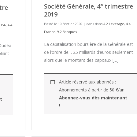
Société Générale, 4° trimestre
tre
2019
Posté le 10 février 2020
|
dans dans
4.2 Leverage
,
4.4
 USA
,
4.4
France
,
9.2 Banques
La capitalisation boursière de la Générale est
 Oudéa
de l’ordre de… 25 milliards d’euros seulement
liant
alors que le montant des capitaux […]
Article réservé aux abonnés :
Abonnements à partir de 50 €/an
Abonnez-vous dès maintenant
t
!