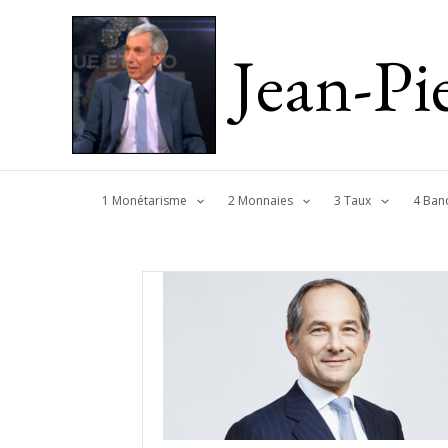
Jean-P
1 Monétarisme
2 Monnaies
3 Taux
4 Ban