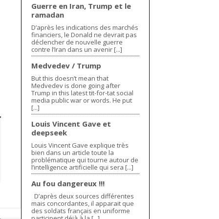
Guerre en Iran, Trump et le
ramadan
D’après les indications des marchés
financiers, le Donald ne devrait pas
déclencher de nouvelle guerre
contre l’Iran dans un avenir [...]
Medvedev / Trump
But this doesn’t mean that
Medvedev is done going after
Trump in this latest tit-for-tat social
media public war or words. He put
[...]
Louis Vincent Gave et
deepseek
Louis Vincent Gave explique très
bien dans un article toute la
problématique qui tourne autour de
l’intelligence artificielle qui sera [...]
Au fou dangereux !!!
D’après deux sources différentes
mais concordantes, il apparait que
des soldats français en uniforme
participent déjà à la [...]