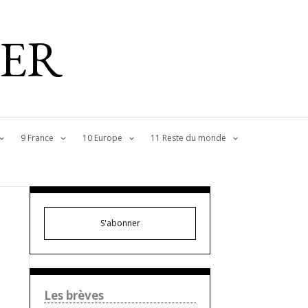
IER
9 France
10 Europe
11 Reste du monde
S'abonner
Les brèves