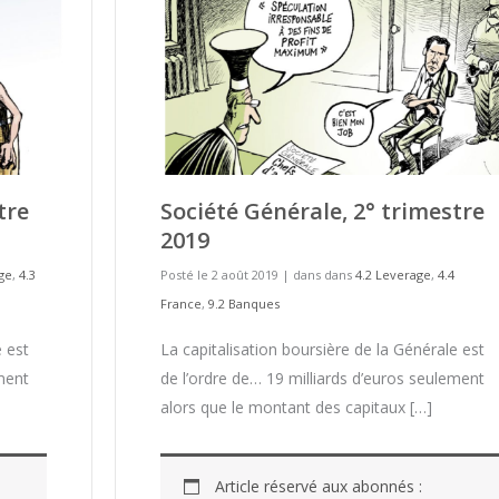
tre
Société Générale, 2° trimestre
2019
ge
,
4.3
Posté le 2 août 2019
|
dans dans
4.2 Leverage
,
4.4
France
,
9.2 Banques
e est
La capitalisation boursière de la Générale est
ement
de l’ordre de… 19 milliards d’euros seulement
alors que le montant des capitaux […]
Article réservé aux abonnés :