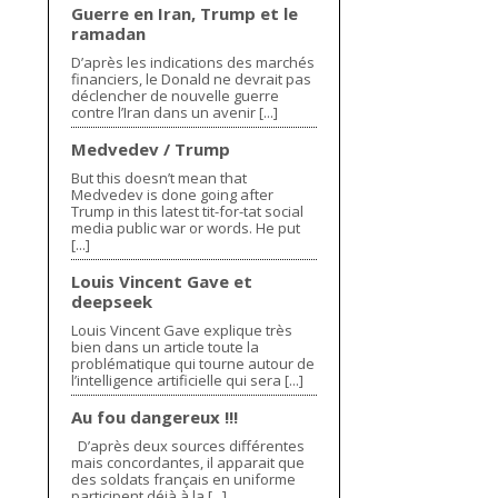
Guerre en Iran, Trump et le
ramadan
D’après les indications des marchés
financiers, le Donald ne devrait pas
déclencher de nouvelle guerre
contre l’Iran dans un avenir [...]
Medvedev / Trump
But this doesn’t mean that
Medvedev is done going after
Trump in this latest tit-for-tat social
media public war or words. He put
[...]
Louis Vincent Gave et
deepseek
Louis Vincent Gave explique très
bien dans un article toute la
problématique qui tourne autour de
l’intelligence artificielle qui sera [...]
Au fou dangereux !!!
D’après deux sources différentes
mais concordantes, il apparait que
des soldats français en uniforme
participent déjà à la [...]