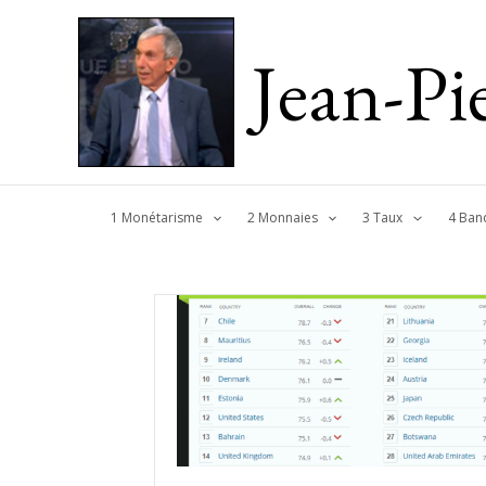
Jean-P
1 Monétarisme
2 Monnaies
3 Taux
4 Ban