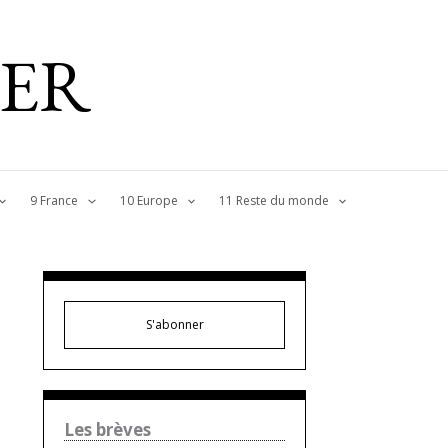
IER
9 France
10 Europe
11 Reste du monde
S'abonner
Les brèves