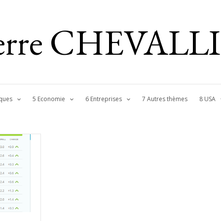
ierre CHEVALL
ques
5 Economie
6 Entreprises
7 Autres thèmes
8 USA