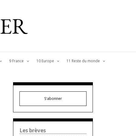
IER
9 France
10 Europe
11 Reste du monde
S'abonner
Les brèves