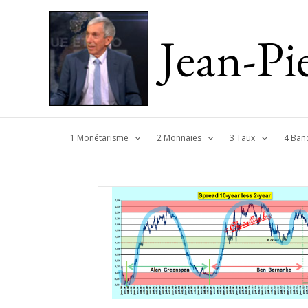
Jean-P
1 Monétarisme
2 Monnaies
3 Taux
4 Ban