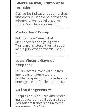
Guerre en Iran, Trump et le
ramadan
D’après les indications des marchés
financiers, le Donald ne devrait pas
déclencher de nouvelle guerre
contre l’Iran dans un avenir [...]
Medvedev / Trump
But this doesn’t mean that
Medvedev is done going after
Trump in this latest tit-for-tat social
media public war or words. He put
[...]
Louis Vincent Gave et
deepseek
Louis Vincent Gave explique très
bien dans un article toute la
problématique qui tourne autour de
l’intelligence artificielle qui sera [...]
Au fou dangereux !!!
D’après deux sources différentes
mais concordantes, il apparait que
des soldats français en uniforme
participent déjà à la [...]