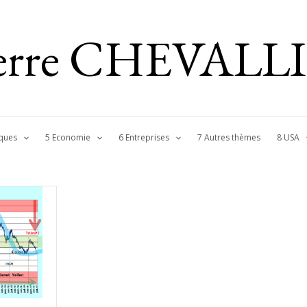
ierre CHEVALL
ques
5 Economie
6 Entreprises
7 Autres thèmes
8 USA