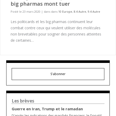
big pharmas mont tuer
Posté le 23 mars 2020
|
dans dans
10 Europe
,
8.4 Autre
,
9.4 Autre
Les politicards et les big pharmas continuent leur
combat contre ceux qui veulent utiliser des molécules
non brevetables pour soigner des personnes atteintes
de certaines…
S'abonner
Les brèves
Guerre en Iran, Trump et le ramadan
D’après les indications des marchés financiers, le Donald