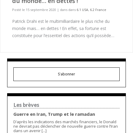
du monde… en dettes !
Posté le 15 septembre 2020
|
dans dans
6.1 USA
,
6.2 France
Patrick Drahi est le multimilliardaire le plus riche du
monde mais… en dettes ! En effet, sa fortune est
constituée pour l’essentiel des actions qu’il possède…
S'abonner
Les brèves
Guerre en Iran, Trump et le ramadan
D’après les indications des marchés financiers, le Donald
ne devrait pas déclencher de nouvelle guerre contre l’Iran
dans un avenir [...]