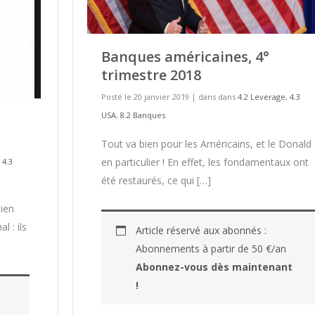
Banques américaines, 4°
trimestre 2018
Posté le 20 janvier 2019
|
dans dans
4.2 Leverage
,
4.3
USA
,
8.2 Banques
Tout va bien pour les Américains, et le Donald
en particulier ! En effet, les fondamentaux ont
,
4.3
été restaurés, ce qui […]
bien
l : ils
Article réservé aux abonnés :
Abonnements à partir de 50 €/an
Abonnez-vous dès maintenant
!