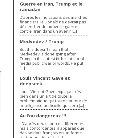
Guerre en Iran, Trump et le
ramadan
D’après les indications des marchés
financiers, le Donald ne devrait pas
déclencher de nouvelle guerre
contre l’Iran dans un avenir [...]
Medvedev / Trump
,
But this doesn’t mean that
Medvedev is done going after
Trump in this latest tit-for-tat social
media public war or words. He put
[...]
Louis Vincent Gave et
deepseek
Louis Vincent Gave explique très
bien dans un article toute la
problématique qui tourne autour de
l’intelligence artificielle qui sera [...]
Au fou dangereux !!!
D’après deux sources différentes
mais concordantes, il apparait que
des soldats français en uniforme
participent déjà à la [...]