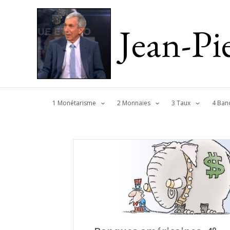
Jean-P
1 Monétarisme
2 Monnaies
3 Taux
4 Ban