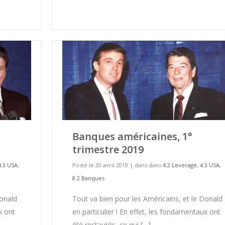
Banques américaines, 1°
trimestre 2019
4.3 USA
,
Posté le 20 avril 2019
|
dans dans
4.2 Leverage
,
4.3 USA
,
8.2 Banques
Donald
Tout va bien pour les Américains, et le Donald
x ont
en particulier ! En effet, les fondamentaux ont
été restaurés, ce qui […]