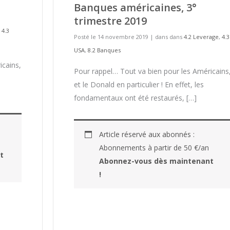
Banques américaines, 3°
trimestre 2019
,
4.3
Posté le 14 novembre 2019
|
dans dans
4.2 Leverage
,
4.3
USA
,
8.2 Banques
icains,
Pour rappel… Tout va bien pour les Américains
et le Donald en particulier ! En effet, les
fondamentaux ont été restaurés, […]
Article réservé aux abonnés :
Abonnements à partir de 50 €/an
t
Abonnez-vous dès maintenant
!