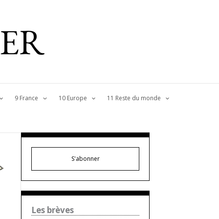
IER
9 France
10 Europe
11 Reste du monde
S'abonner
Les brèves