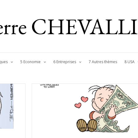
ierre CHEVALL
ques
5 Economie
6 Entreprises
7 Autres thèmes
8 USA