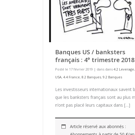
Banques US / banksters
français : 4° trimestre 2018
Posté le 17 février 2019
|
dans dans
4.2 Leverage
USA
,
4.4 France
,
8.2 Banques
,
9.2 Banques
Les investisseurs internationaux savent 
que les banksters français sont au plus ma
n’ont pas placé leurs capitaux dans […]
Article réservé aux abonnés :
Abonnements à partir de 50 €/an