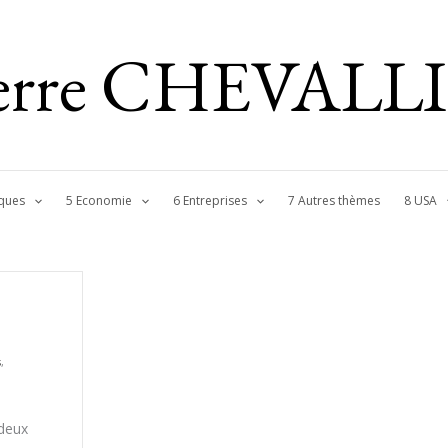
ierre CHEVALL
ques
5 Economie
6 Entreprises
7 Autres thèmes
8 USA
s
,
 deux