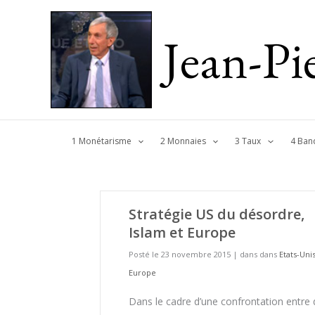
Jean-P
1 Monétarisme
2 Monnaies
3 Taux
4 Ban
Stratégie US du désordre,
Islam et Europe
Posté le 23 novembre 2015
|
dans dans
Etats-Uni
Europe
Dans le cadre d’une confrontation entre