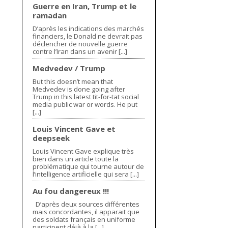
Guerre en Iran, Trump et le
ramadan
D’après les indications des marchés
financiers, le Donald ne devrait pas
déclencher de nouvelle guerre
contre l’Iran dans un avenir [...]
Medvedev / Trump
But this doesn’t mean that
Medvedev is done going after
Trump in this latest tit-for-tat social
media public war or words. He put
[...]
Louis Vincent Gave et
deepseek
Louis Vincent Gave explique très
bien dans un article toute la
problématique qui tourne autour de
l’intelligence artificielle qui sera [...]
Au fou dangereux !!!
D’après deux sources différentes
mais concordantes, il apparait que
des soldats français en uniforme
participent déjà à la [...]