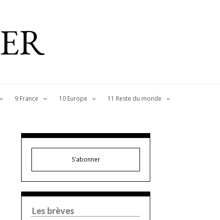
IER
9 France
10 Europe
11 Reste du monde
S'abonner
Les brèves