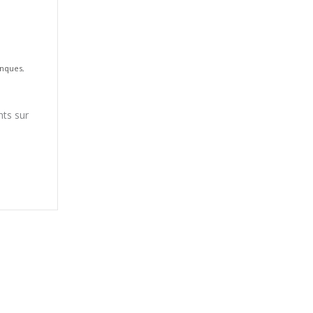
nques
,
ts sur
s