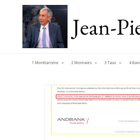
Jean-P
1 Monétarisme
2 Monnaies
3 Taux
4 Ban