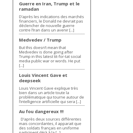
Guerre en Iran, Trump et le
ramadan
D’après les indications des marchés
financiers, le Donald ne devrait pas
déclencher de nouvelle guerre
contre l’Iran dans un avenir [...]
Medvedev / Trump
But this doesn’t mean that
Medvedev is done going after
Trump in this latest tit-for-tat social
media public war or words. He put
[...]
Louis Vincent Gave et
deepseek
Louis Vincent Gave explique très
bien dans un article toute la
problématique qui tourne autour de
l’intelligence artificielle qui sera [...]
Au fou dangereux !!!
D’après deux sources différentes
mais concordantes, il apparait que
des soldats français en uniforme
participent déjà à la [...]