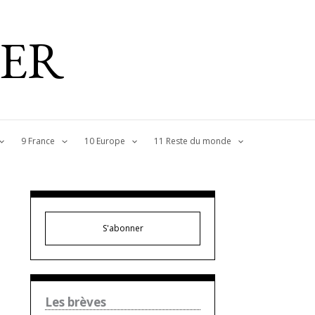
IER
9 France
10 Europe
11 Reste du monde
S'abonner
Les brèves