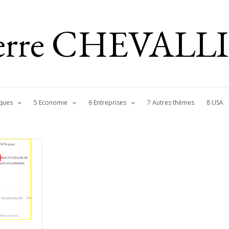
ierre CHEVALL
ques
5 Economie
6 Entreprises
7 Autres thèmes
8 USA