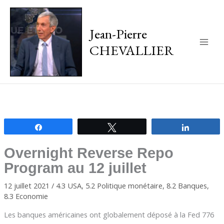
Jean-Pierre
CHEVALLIER
Main
Men
Partagez
Tweetez
Partagez
Overnight Reverse Repo
Program au 12 juillet
12 juillet 2021
/
4.3 USA
,
5.2 Politique monétaire
,
8.2 Banques
,
8.3 Economie
Les banques américaines ont globalement déposé à la Fed 776