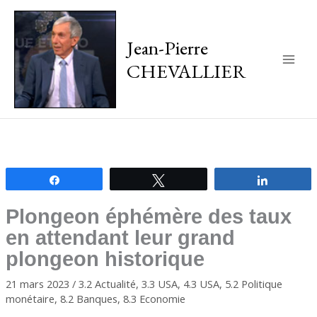
Jean-Pierre
CHEVALLIER
Main
Men
Partagez
Tweetez
Partagez
Plongeon éphémère des taux
en attendant leur grand
plongeon historique
21 mars 2023
/
3.2 Actualité
,
3.3 USA
,
4.3 USA
,
5.2 Politique
monétaire
,
8.2 Banques
,
8.3 Economie