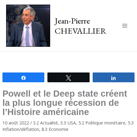
Jean-Pierre
CHEVALLIER
Main
Men
Partagez
Tweetez
Partagez
Powell et le Deep state créent
la plus longue récession de
l’Histoire américaine
10 août 2022
/
3.2 Actualité
,
3.3 USA
,
5.2 Politique monétaire
,
5.3
Inflation/déflation
,
8.3 Economie