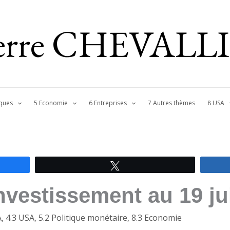
ierre CHEVALL
ques
5 Economie
6 Entreprises
7 Autres thèmes
8 USA
Tweetez
investissement au 19 ju
A
,
4.3 USA
,
5.2 Politique monétaire
,
8.3 Economie