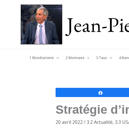
Jean-P
1 Monétarisme
2 Monnaies
3 Taux
4 Ban
Partagez
Stratégie d’
20 avril 2022
/
3.2 Actualité
,
3.3 US