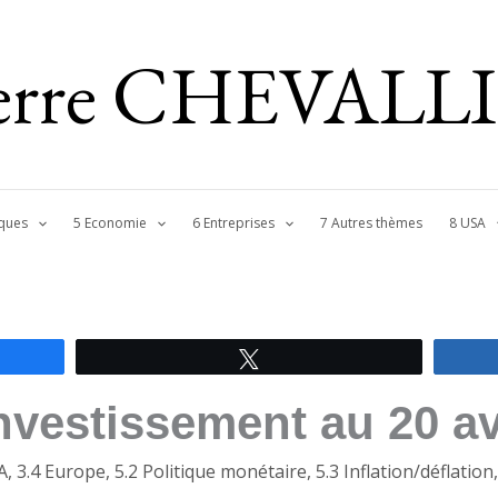
ierre CHEVALL
ques
5 Economie
6 Entreprises
7 Autres thèmes
8 USA
Tweetez
investissement au 20 av
A
,
3.4 Europe
,
5.2 Politique monétaire
,
5.3 Inflation/déflation