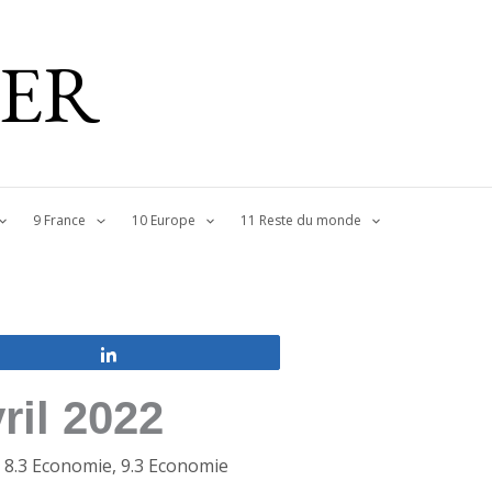
IER
9 France
10 Europe
11 Reste du monde
Partagez
ril 2022
,
8.3 Economie
,
9.3 Economie