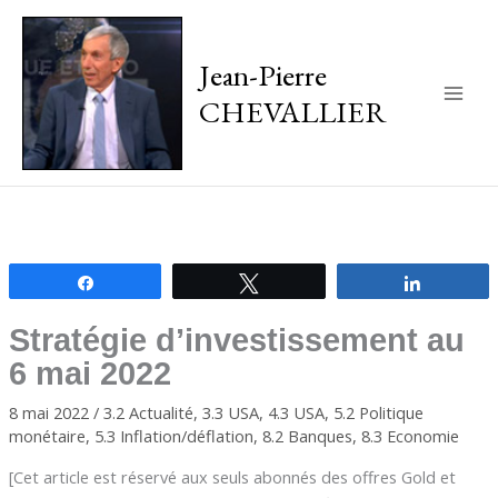
Jean-Pierre
CHEVALLIER
Main
Men
Partagez
Tweetez
Partagez
Stratégie d’investissement au
6 mai 2022
8 mai 2022
/
3.2 Actualité
,
3.3 USA
,
4.3 USA
,
5.2 Politique
monétaire
,
5.3 Inflation/déflation
,
8.2 Banques
,
8.3 Economie
[Cet article est réservé aux seuls abonnés des offres Gold et