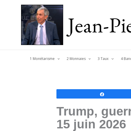
Jean-P
1 Monétarisme
2 Monnaies
3 Taux
4 Ban
Partagez
Trump, guerr
15 juin 2026