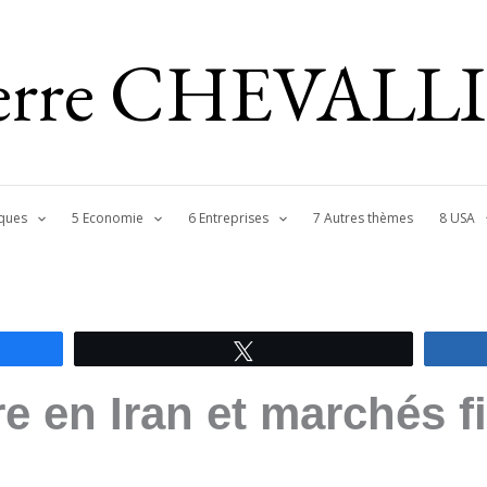
ierre CHEVALL
ques
5 Economie
6 Entreprises
7 Autres thèmes
8 USA
Tweetez
e en Iran et marchés f