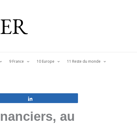
IER
9 France
10 Europe
11 Reste du monde
Partagez
inanciers, au