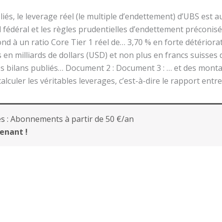
liés, le leverage réel (le multiple d’endettement) d’UBS est 
l fédéral et les règles prudentielles d’endettement préconi
pond à un ratio Core Tier 1 réel de… 3,70 % en forte détérior
 milliards de dollars (USD) et non plus en francs suisses d
es bilans publiés… Document 2 : Document 3 : … et des mont
alculer les véritables leverages, c’est-à-dire le rapport entre
s :
Abonnements à partir de 50 €/an
enant !