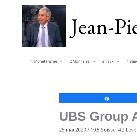
Jean-P
1 Monétarisme
2 Monnaies
3 Taux
4 Ban
Partagez
UBS Group AG
25 mai 2020
/
10.5 Suisse
,
4.2 Lev