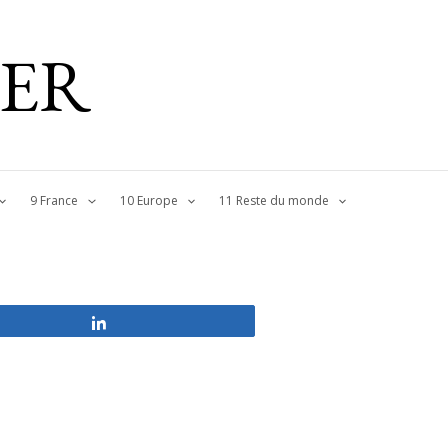
IER
9 France
10 Europe
11 Reste du monde
Partagez