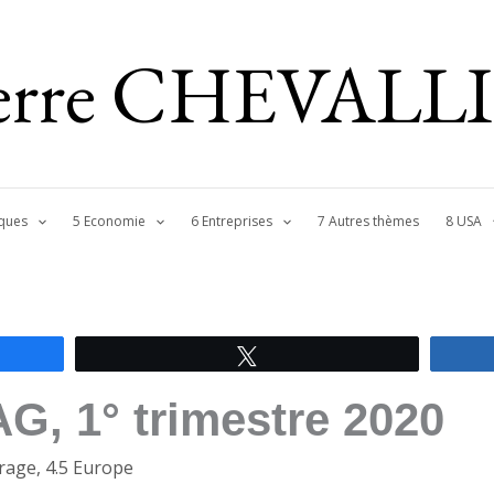
ierre CHEVALL
ques
5 Economie
6 Entreprises
7 Autres thèmes
8 USA
Tweetez
, 1° trimestre 2020
erage
,
4.5 Europe