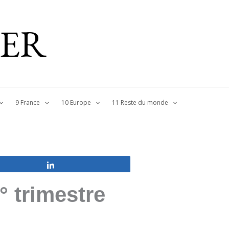
IER
9 France
10 Europe
11 Reste du monde
Partagez
° trimestre