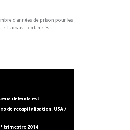
ombre d’années de prison pour les
e sont jamais condamnés.
Siena delenda est
ns de recapitalisation, USA /
1° trimestre 2014