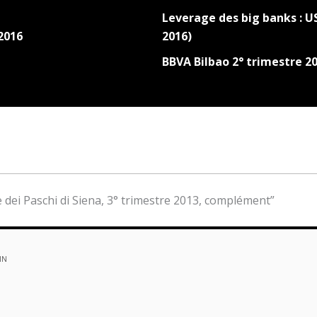
Leverage des big banks : US
2016
2016)
BBVA Bilbao 2° trimestre 2
 dei Paschi di Siena, 3° trimestre 2013, complément”
IN