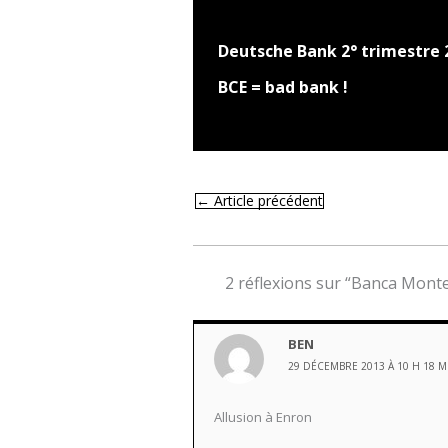
Deutsche Bank 2° trimestre 
BCE = bad bank !
←
Article précédent
2 réflexions sur “Banca Monte
BEN
29 DÉCEMBRE 2013 À 10 H 18 M
Allusion à Enron