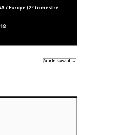
A / Europe (2° trimestre
018
Article suivant
→