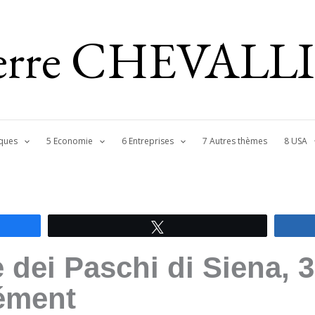
ierre CHEVALL
ques
5 Economie
6 Entreprises
7 Autres thèmes
8 USA
Tweetez
dei Paschi di Siena, 3
ément