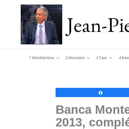
Jean-P
1 Monétarisme
2 Monnaies
3 Taux
4 Ban
Partagez
Banca Monte 
2013, compl