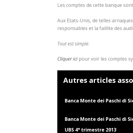
Les comptes de cette banque sont 
Aux Etats-Unis, de telles arnaque
responsables et la faillite des au
Tout est simple
.
Cliquer ici
pour voir les comptes sy
Autres articles asso
Banca Monte dei Paschi di Si
Banca Monte dei Paschi di S
UBS 4° trimestre 2013