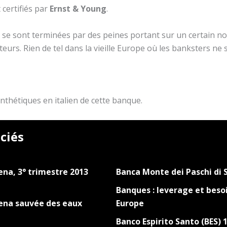
certifiés par
Ernst & Young
.
s se sont terminées par des peines portant sur un certain n
diteurs. Rien de tel dans la vieille Europe où les banksters n
nthétiques en italien de cette banque.
ciés
ena, 3° trimestre 2013
Banca Monte dei Paschi di 
Banques : leverage et besoi
iena sauvée des eaux
Europe
Banco Espirito Santo (BES) 