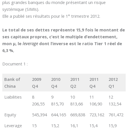
plus grandes banques du monde présentant un risque
systémique (SIMIs).
Elle a publié ses résultats pour le 1° trimestre 2012.
Le total de ses dettes représente 15,9 fois le montant de
ses capitaux propres, c’est le multiple d’endettement,
mon µ, le
leverage
dont l’inverse est le ratio Tier 1 réel de
6,3 %
,
Document 1 :
Bank of
2009
2010
2011
2011
2012
China
Q4
Q4
Q2
Q4
Q1
Liabilities
8
9
10
11
12
206,55
815,70
813,66
106,90
132,54
Equity
545,394
644,165
669,838
723,162
761,472
Leverage
15
15,2
16,1
15,4
15,9