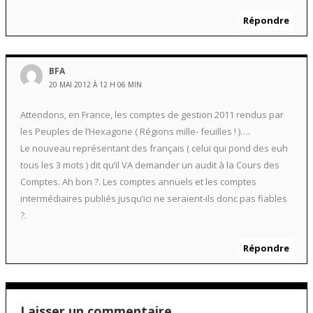
Répondre
BFA
20 MAI 2012 À 12 H 06 MIN
Attendons, en France, les comptes de gestion 2011 rendus par
les Peuples de l’Hexagone ( Régions mille- feuilles ! )….
Le nouveau représentant des français ( celui qui pond des euh
tous les 3 mots ) dit qu’il VA demander un audit à la Cours des
Comptes. Ah bon ?. Les comptes annuels et les comptes
intermédiaires publiés jusqu’ici ne seraient-ils donc pas fiables
?.
Répondre
Laisser un commentaire