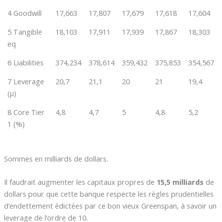
4 Goodwill
17,663
17,807
17,679
17,618
17,604
5 Tangible
18,103
17,911
17,939
17,867
18,303
eq
6 Liabilities
374,234
378,614
359,432
375,853
354,567
7 Leverage
20,7
21,1
20
21
19,4
(µ)
8 Core Tier
4,8
4,7
5
4,8
5,2
1 (%)
Sommes en milliards de dollars.
Il faudrait augmenter les capitaux propres de
15,5 milliards
de
dollars pour que cette banque respecte les règles prudentielles
d’endettement édictées par ce bon vieux Greenspan, à savoir un
leverage de l’ordre de 10.