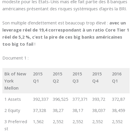
modeste pour les Etats-Unis mais elle fait partie des 8 banques
américaines présentant des risques systémiques d’après la BRI.
Son multiple d’endettement est beaucoup trop élevé :
avec un
leverage réel de 19,4 correspondant à un ratio Core Tier 1
réel de 5,2 %, c’est la pire de ces big banks américaines
too big to fail
!
Document 1 :
Bk of New
2015
2015
2015
2015
2016
York
Q1
Q2
Q3
Q4
Q1
Mellon
1 Assets
392,337
396,525
377,371
393,72
372,87
2 Equity
37,328
38,27
38,17
38,037
38,459
3 Preferred
1,562
2,552
2,552
2,552
2,552
st