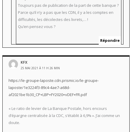
Toujours pas de publication de la part de cette banque ?
Parce qu’il n’y a pas que les CDN, il y a les comptes en
difficultés, les décolectes des livrets,… !
Qu’en pensez vous ?
Répondre
KFX
25 MAI 2021 À 11 H 26 MIN
https://le-groupe-laposte.cdn.prismic.io/le-groupe-
laposte/1e3224f3-89c4-4ae7-a68d-
af2021be1b30_CP+LBP+FY2020+vDEF+FR.pdf
« Le ratio de levier de La Banque Postale, hors encours
d’épargne centralisée à la CDC, s’établit à 6,9% ». J’ai comme un
doute.