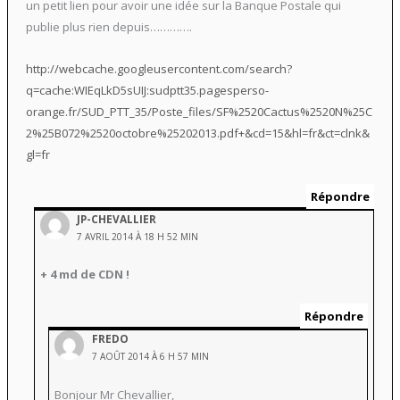
un petit lien pour avoir une idée sur la Banque Postale qui
publie plus rien depuis………….
http://webcache.googleusercontent.com/search?
q=cache:WIEqLkD5sUIJ:sudptt35.pagesperso-
orange.fr/SUD_PTT_35/Poste_files/SF%2520Cactus%2520N%25C
2%25B072%2520octobre%25202013.pdf+&cd=15&hl=fr&ct=clnk&
gl=fr
Répondre
JP-CHEVALLIER
7 AVRIL 2014 À 18 H 52 MIN
+ 4 md de CDN !
Répondre
FREDO
7 AOÛT 2014 À 6 H 57 MIN
Bonjour Mr Chevallier,