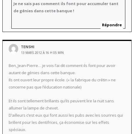
Je ne sais pas comment ils font pour accumuler tant
de génies dans cette banque !
Répondre
TENSHI
13 MARS 2012 À 16 H 05 MIN
Ben, Jean-Pierre… je vois l’ai dit comment ils font pour avoir
autant de génies dans cette banque.
Ils ont ouvert leur propre école. (« la fabrique du crétin » ne
concerne pas que l’éducation nationale)
Et ils sont tellement brillants qu’ils peuvent lire la nuit sans
allumer la lampe de chevet.
D’ailleurs c’est eux qui font aussi les pubs avec les sourires qui
brillent pour les dentifrices, ça économise sur les effets
spéciaux.