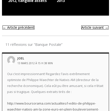
2012, tangible assets
2013
←
Article précédent
Article suivant
→
11 réflexions sur “Banque Postale”
JOEL
13 MARS 2012 À 15 H 38 MIN
Oui c’est impressionnant! Regardez l’avis extrêmement
optimiste de Philippe Waechter de Natixis AM (directeur de la
recherche économique). Cela eût pu être amusant, si cela n’était
pas si tragique. Quelques extraits tirés de :
http://www.boursorama.com/actualites/l-edito-de-philippe-
waechter-natixis-am-la-zone-euro-en-plein-bouleversement-