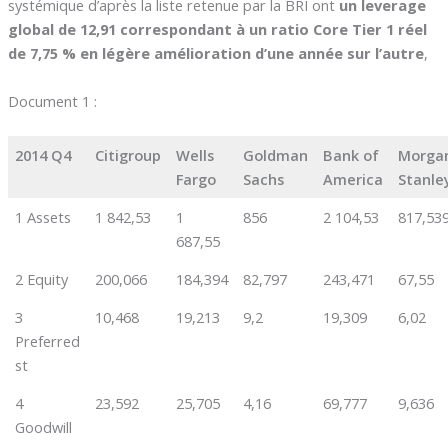
systémique d’après la liste retenue par la BRI ont
un leverage
global de 12,91 correspondant à un ratio Core Tier 1 réel
de 7,75 % en légère amélioration d’une année sur l’autre
,
Document 1 :
2014 Q4
Citigroup
Wells
Goldman
Bank of
Morga
Fargo
Sachs
America
Stanle
1 Assets
1 842,53
1
856
2 104,53
817,53
687,55
2 Equity
200,066
184,394
82,797
243,471
67,55
3
10,468
19,213
9,2
19,309
6,02
Preferred
st
4
23,592
25,705
4,16
69,777
9,636
Goodwill