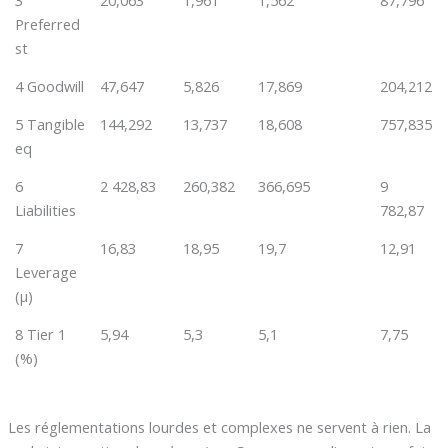
Preferred
st
4 Goodwill
47,647
5,826
17,869
204,212
5 Tangible
144,292
13,737
18,608
757,835
eq
6
2 428,83
260,382
366,695
9
Liabilities
782,87
7
16,83
18,95
19,7
12,91
Leverage
(µ)
8 Tier 1
5,94
5,3
5,1
7,75
(%)
Les réglementations lourdes et complexes ne servent à rien. La