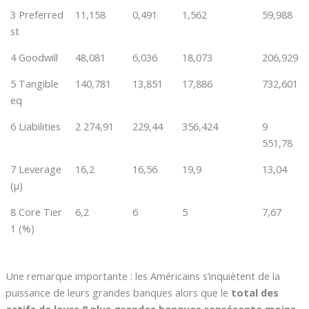
3 Preferred
11,158
0,491
1,562
59,988
st
4 Goodwill
48,081
6,036
18,073
206,929
5 Tangible
140,781
13,851
17,886
732,601
eq
6 Liabilities
2 274,91
229,44
356,424
9
551,78
7 Leverage
16,2
16,56
19,9
13,04
(µ)
8 Core Tier
6,2
6
5
7,67
1 (%)
Une remarque importante : les Américains s’inquiètent de la
puissance de leurs grandes banques alors que le
total des