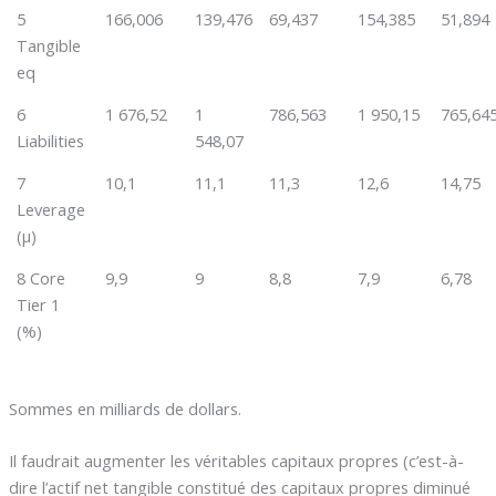
5
166,006
139,476
69,437
154,385
51,894
Tangible
eq
6
1 676,52
1
786,563
1 950,15
765,64
Liabilities
548,07
7
10,1
11,1
11,3
12,6
14,75
Leverage
(µ)
8 Core
9,9
9
8,8
7,9
6,78
Tier 1
(%)
Sommes en milliards de dollars.
Il faudrait augmenter les véritables capitaux propres (c’est-à-
dire l’actif net tangible constitué des capitaux propres diminué