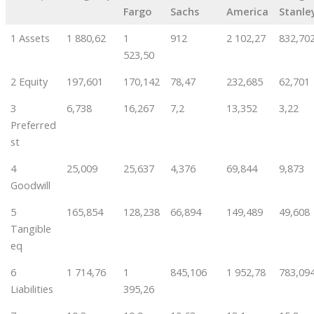
Fargo
Sachs
America
Stanle
1 Assets
1 880,62
1
912
2 102,27
832,70
523,50
2 Equity
197,601
170,142
78,47
232,685
62,701
3
6,738
16,267
7,2
13,352
3,22
Preferred
st
4
25,009
25,637
4,376
69,844
9,873
Goodwill
5
165,854
128,238
66,894
149,489
49,608
Tangible
eq
6
1 714,76
1
845,106
1 952,78
783,09
Liabilities
395,26