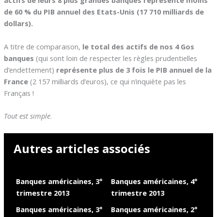
actifs de leurs 8 plus grandes banques représente moins
de 60 % du PIB annuel des Etats-Unis (17 710 milliards de
dollars).
A titre de comparaison,
le total des actifs de nos 4 Gos
banques
(qui sont loin de respecter les règles prudentielles
d’endettement)
représente plus de 3 fois le PIB annuel de la
France
(2 157 milliards d’euros), ce qui n’inquiète pas les
Français !
Tout est simple
.
Autres articles associés
Banques américaines, 3°
Banques américaines, 4°
trimestre 2013
trimestre 2013
Banques américaines, 3°
Banques américaines, 2°