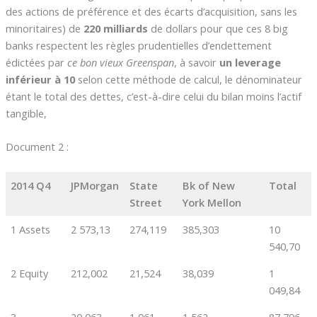
des actions de préférence et des écarts d’acquisition, sans les
minoritaires) de
220 milliards
de dollars pour que ces 8 big
banks respectent les règles prudentielles d’endettement
édictées par
ce bon vieux Greenspan
, à savoir
un leverage
inférieur à 10
selon cette méthode de calcul, le dénominateur
étant le total des dettes, c’est-à-dire celui du bilan moins l’actif
tangible,
Document 2 :
2014 Q4
JPMorgan
State
Bk of New
Total
Street
York Mellon
1 Assets
2 573,13
274,119
385,303
10
540,70
2 Equity
212,002
21,524
38,039
1
049,84
3
20,063
1,961
1,562
87,796