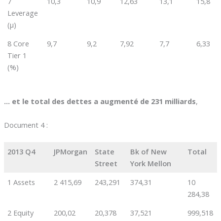
7
10,3
10,9
12,63
13,1
15,8
Leverage
(µ)
8 Core
9,7
9,2
7,92
7,7
6,33
Tier 1
(%)
… et le total des dettes a augmenté de 231 milliards
,
Document 4 :
2013 Q4
JPMorgan
State
Bk of New
Total
Street
York Mellon
1 Assets
2 415,69
243,291
374,31
10
284,38
2 Equity
200,02
20,378
37,521
999,518